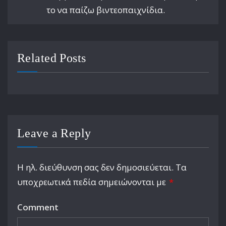
το να παίζω βιντεοπαιχνίδια.
Related Posts
Leave a Reply
Η ηλ. διεύθυνση σας δεν δημοσιεύεται.
Τα
υποχρεωτικά πεδία σημειώνονται με
*
Comment