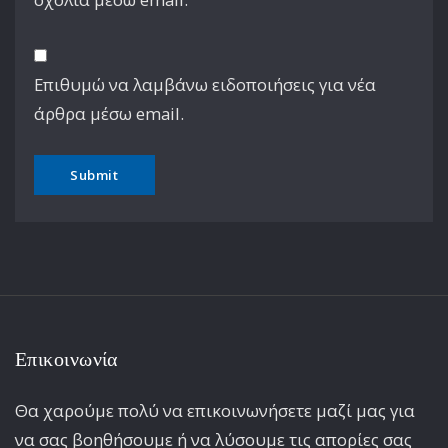
Επιθυμώ να λαμβάνω ειδοποιήσεις για νέα
άρθρα μέσω email.
Επικοινωνία
Θα χαρούμε πολύ να επικοινωνήσετε μαζί μας για
να σας βοηθήσουμε ή να λύσουμε τις απορίες σας