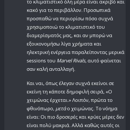
το κλιματιστικό όλη μέρα είναι ακριβό και
κακό για το περιβάλλον. Προσωπικά
προσπαθώ να περιορίσω πόσο συχνά
χρησιμοποιώ το κλιματιστικό του
διαμερίσματός μας, και αν μπορώ να
εξοικονομήσω λίγα χρήματα και
ηλεκτρική ενέργεια παραλείποντας μερικά
sessions του
Marvel Rivals,
αυτό φαίνεται
σαν καλή ανταλλαγή.
Και ναι, όπως έλεγαν συχνά εκείνοι σε
εκείνη τη κάποτε δημοφιλή σειρά, «Ο
χειμώνας έρχεται.» Λοιπόν, πρώτα το
φθινόπωρο,
μετά
ο χειμώνας. Το νόημα
είναι: Οι πιο δροσερές και κρύες μέρες δεν
είναι πολύ μακριά. Αλλά καθώς αυτές οι