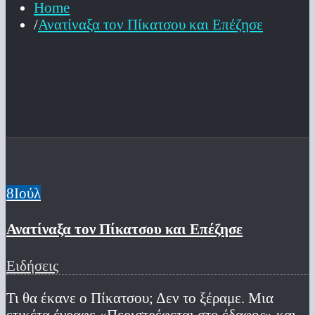
Home
Ανατίναξα τον Πίκατσου και Επέζησε
8
Ιούλ
Ανατίναξα τον Πίκατσου και Επέζησε
Ειδήσεις
Τι θα έκανε ο Πίκατσου; Δεν το ξέραμε. Μια
ετικέτα έγραφε «Περιστρέφεται στο έδαφος» και